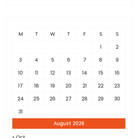
a
r
c
h
f
M
T
W
T
F
S
S
o
r
1
2
:
3
4
5
6
7
8
9
10
11
12
13
14
15
16
17
18
19
20
21
22
23
24
25
26
27
28
29
30
31
August 2026
« Oct