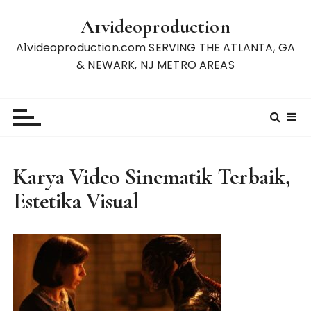
S
A1videoproduction
k
i
A1videoproduction.com SERVING THE ATLANTA, GA
p
& NEWARK, NJ METRO AREAS
t
o
c
o
n
t
Karya Video Sinematik Terbaik,
e
Estetika Visual
n
t