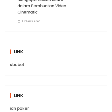
dalam Pembuatan Video
Cinematic
2 YEARS AGO
LINK
sbobet
LINK
idn poker