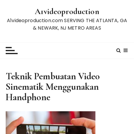
S
A1videoproduction
k
i
A1videoproduction.com SERVING THE ATLANTA, GA
p
& NEWARK, NJ METRO AREAS
t
o
c
o
n
t
Teknik Pembuatan Video
e
Sinematik Menggunakan
n
t
Handphone