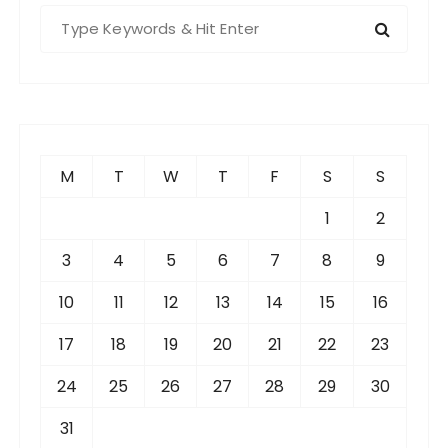
S
e
a
r
c
h
f
M
T
W
T
F
S
S
o
r
1
2
:
3
4
5
6
7
8
9
10
11
12
13
14
15
16
17
18
19
20
21
22
23
24
25
26
27
28
29
30
31