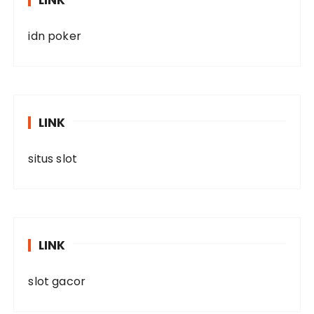
LINK
idn poker
LINK
situs slot
LINK
slot gacor