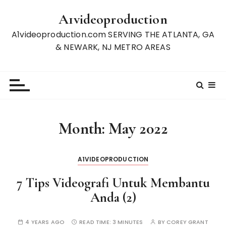
S
A1videoproduction
k
i
A1videoproduction.com SERVING THE ATLANTA, GA
p
& NEWARK, NJ METRO AREAS
t
o
c
o
n
t
Month:
May 2022
e
n
t
A1VIDEOPRODUCTION
7 Tips Videografi Untuk Membantu
Anda (2)
4 YEARS AGO
READ TIME:
3 MINUTES
BY
COREY GRANT