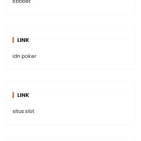
sbobet
LINK
idn poker
LINK
situs slot