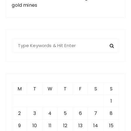
gold mines
S
e
a
r
c
h
f
M
T
W
T
F
S
S
o
r
1
:
2
3
4
5
6
7
8
9
10
11
12
13
14
15