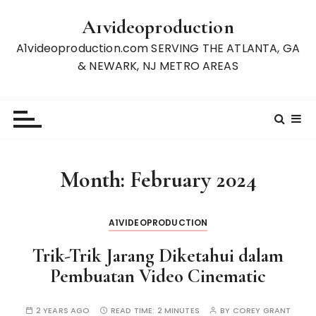
S
A1videoproduction
k
i
A1videoproduction.com SERVING THE ATLANTA, GA
p
& NEWARK, NJ METRO AREAS
t
o
c
o
n
t
Month:
February 2024
e
n
t
A1VIDEOPRODUCTION
Trik-Trik Jarang Diketahui dalam
Pembuatan Video Cinematic
2 YEARS AGO
READ TIME:
2 MINUTES
BY
COREY GRANT