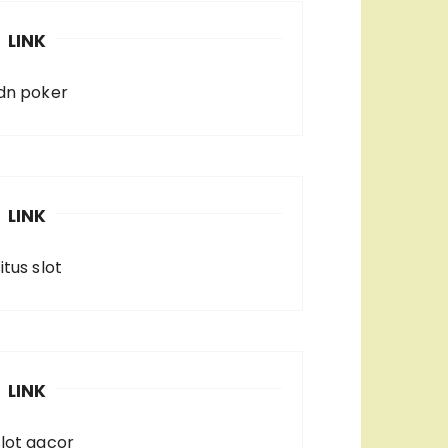
LINK
idn poker
LINK
itus slot
LINK
slot gacor