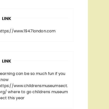
LINK
https://www.1947london.com
LINK
Learning can be so much fun if you
know
https://www.childrensmuseumsect.
org/
where to go childrens museum
sect this year