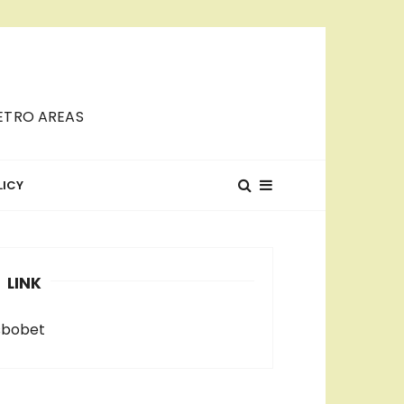
METRO AREAS
LICY
LINK
sbobet