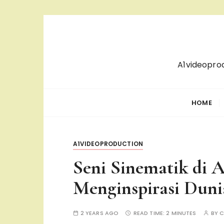
S
k
i
p
A1videopro
t
o
c
HOME
o
n
t
A1VIDEOPRODUCTION
e
n
Seni Sinematik di 
t
Menginspirasi Duni
2 YEARS AGO
READ TIME:
2 MINUTES
BY
C