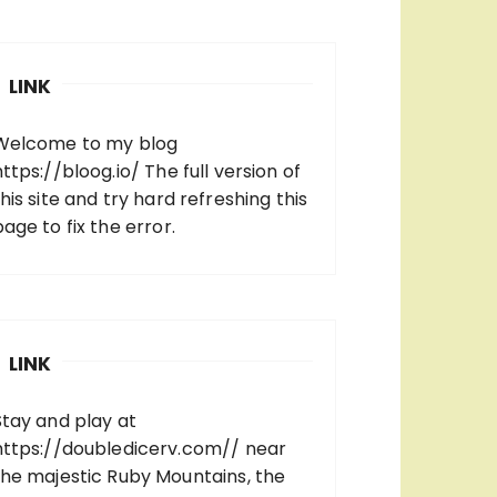
LINK
Welcome to my blog
https://bloog.io/
The full version of
his site and try hard refreshing this
page to fix the error.
LINK
Stay and play at
https://doubledicerv.com//
near
the majestic Ruby Mountains, the