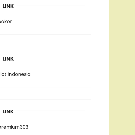
LINK
poker
LINK
slot indonesia
LINK
premium303