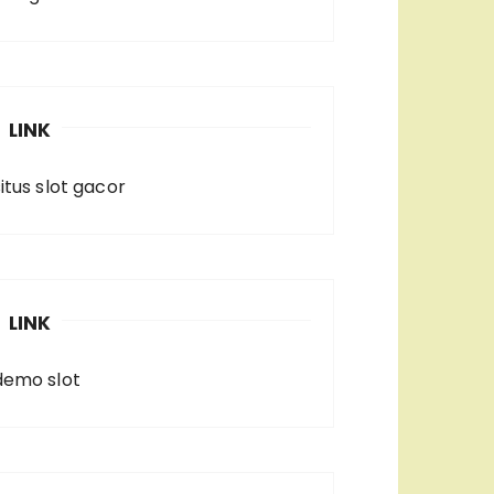
LINK
situs slot gacor
LINK
demo slot