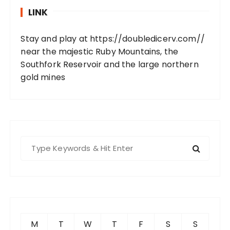
LINK
Stay and play at
https://doubledicerv.com//
near the majestic Ruby Mountains, the
Southfork Reservoir and the large northern
gold mines
S
e
a
r
c
h
f
M
T
W
T
F
S
S