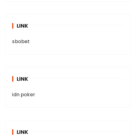
LINK
sbobet
LINK
idn poker
LINK