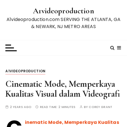
S
A1videoproduction
k
i
A1videoproduction.com SERVING THE ATLANTA, GA
p
& NEWARK, NJ METRO AREAS
t
o
c
o
n
t
A1VIDEOPRODUCTION
e
n
Cinematic Mode, Memperkaya
t
Kualitas Visual dalam Videografi
2 YEARS AGO
READ TIME:
2 MINUTES
BY
COREY GRANT
inematic Mode, Memperkaya Kualitas