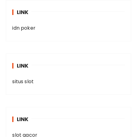
LINK
idn poker
LINK
situs slot
LINK
slot gacor