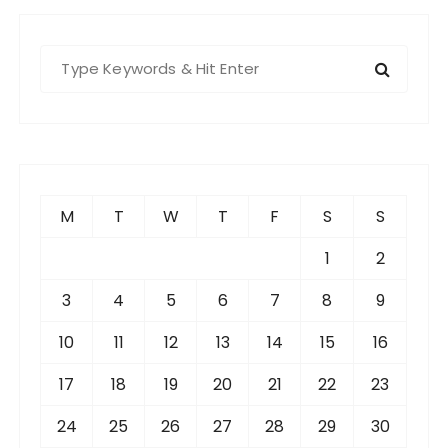
S
e
a
r
c
h
f
M
T
W
T
F
S
S
o
r
1
2
:
3
4
5
6
7
8
9
10
11
12
13
14
15
16
17
18
19
20
21
22
23
24
25
26
27
28
29
30