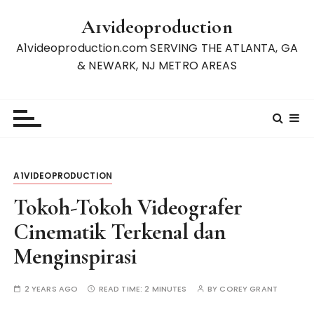
S
A1videoproduction
k
i
A1videoproduction.com SERVING THE ATLANTA, GA
p
& NEWARK, NJ METRO AREAS
t
o
c
o
n
t
A1VIDEOPRODUCTION
e
n
Tokoh-Tokoh Videografer
t
Cinematik Terkenal dan
Menginspirasi
2 YEARS AGO
READ TIME:
2 MINUTES
BY
COREY GRANT