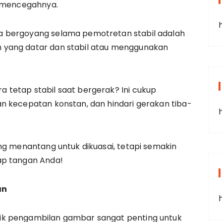
n mencegahnya.
 bergoyang selama pemotretan stabil adalah
 yang datar dan stabil atau menggunakan
tetap stabil saat bergerak? Ini cukup
n kecepatan konstan, dan hindari gerakan tiba-
ng menantang untuk dikuasai, tetapi semakin
ap tangan Anda!
an
ik pengambilan gambar sangat penting untuk