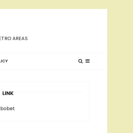
METRO AREAS
LICY
LINK
sbobet