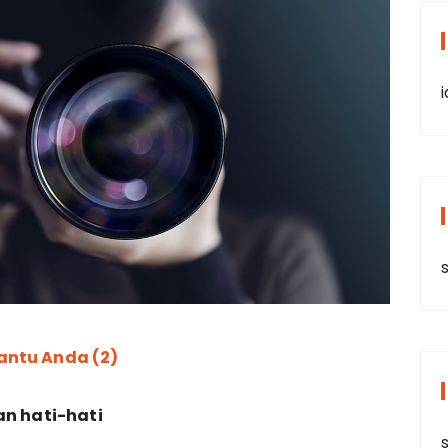
s
antu Anda (2)
an hati-hati