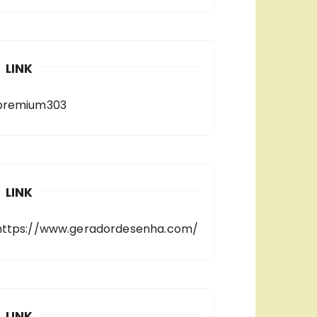
LINK
premium303
LINK
https://www.geradordesenha.com/
LINK