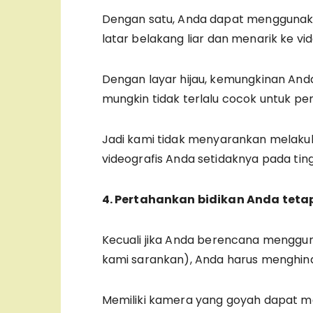
Dengan satu, Anda dapat menggunak
latar belakang liar dan menarik ke v
Dengan layar hijau, kemungkinan Anda
mungkin tidak terlalu cocok untuk pe
Jadi kami tidak menyarankan melakuk
videografis Anda setidaknya pada ti
4. Pertahankan bidikan Anda tetap
Kecuali jika Anda berencana menggun
kami sarankan), Anda harus menghin
Memiliki kamera yang goyah dapat m