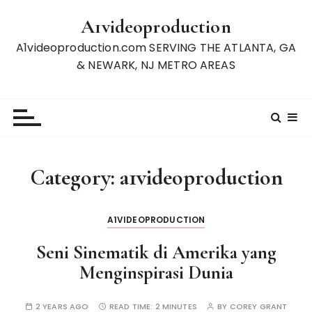
S
A1videoproduction
k
i
A1videoproduction.com SERVING THE ATLANTA, GA
p
& NEWARK, NJ METRO AREAS
t
o
c
o
n
t
Category:
a1videoproduction
e
n
t
A1VIDEOPRODUCTION
Seni Sinematik di Amerika yang
Menginspirasi Dunia
2 YEARS AGO
READ TIME:
2 MINUTES
BY
COREY GRANT