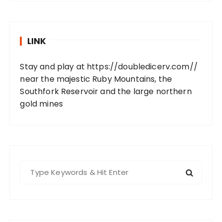
LINK
Stay and play at
https://doubledicerv.com//
near the majestic Ruby Mountains, the
Southfork Reservoir and the large northern
gold mines
S
e
a
r
c