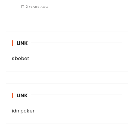
2 YEARS AGO
LINK
sbobet
LINK
idn poker