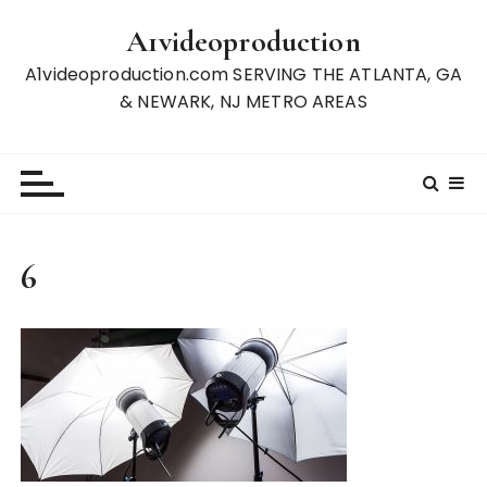
S
A1videoproduction
k
i
A1videoproduction.com SERVING THE ATLANTA, GA
p
& NEWARK, NJ METRO AREAS
t
o
c
o
n
t
6
e
n
t