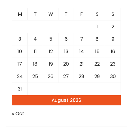
h
f
M
T
W
T
F
S
S
o
r
1
2
:
3
4
5
6
7
8
9
10
11
12
13
14
15
16
17
18
19
20
21
22
23
24
25
26
27
28
29
30
31
August 2026
« Oct