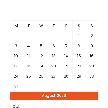
r
c
h
f
M
T
W
T
F
S
S
o
r
1
2
:
3
4
5
6
7
8
9
10
11
12
13
14
15
16
17
18
19
20
21
22
23
24
25
26
27
28
29
30
31
August 2026
« Oct