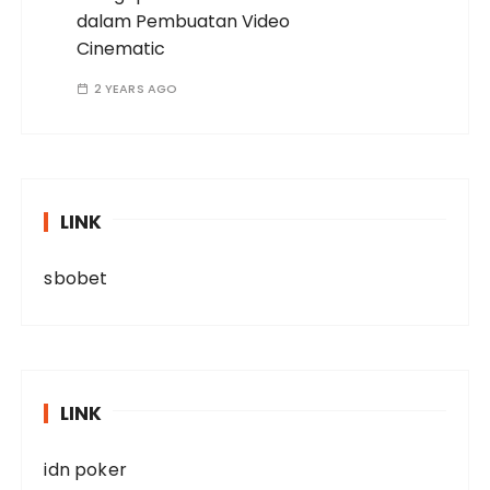
dalam Pembuatan Video
Cinematic
2 YEARS AGO
LINK
sbobet
LINK
idn poker