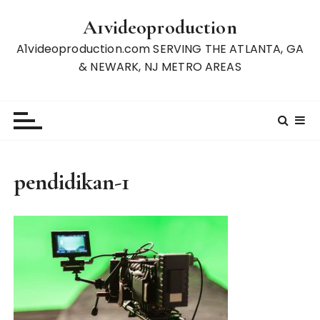
S
A1videoproduction
k
i
A1videoproduction.com SERVING THE ATLANTA, GA
p
& NEWARK, NJ METRO AREAS
t
o
c
o
n
t
pendidikan-1
e
n
t