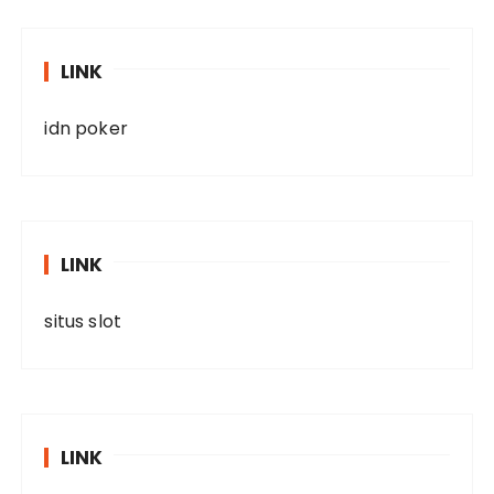
LINK
idn poker
LINK
situs slot
LINK