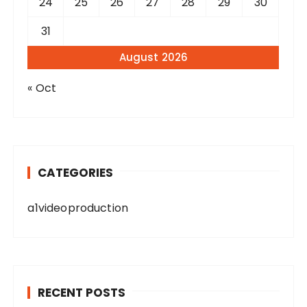
24
25
26
27
28
29
30
31
August 2026
« Oct
CATEGORIES
a1videoproduction
RECENT POSTS