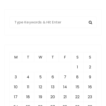
S
e
a
r
c
h
f
M
T
W
T
F
S
S
o
r
1
2
:
3
4
5
6
7
8
9
10
11
12
13
14
15
16
17
18
19
20
21
22
23