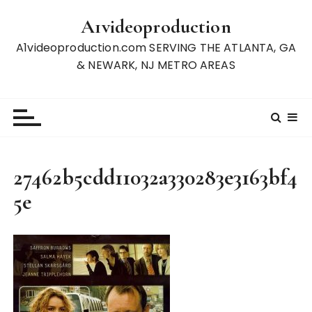
S
A1videoproduction
k
i
A1videoproduction.com SERVING THE ATLANTA, GA
p
& NEWARK, NJ METRO AREAS
t
o
c
o
n
t
27462b5cdd11032a330283e3163bf4
e
5e
n
t