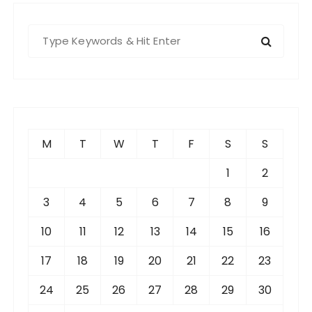
S
e
a
r
c
h
f
M
T
W
T
F
S
S
o
r
1
2
:
3
4
5
6
7
8
9
10
11
12
13
14
15
16
17
18
19
20
21
22
23
24
25
26
27
28
29
30