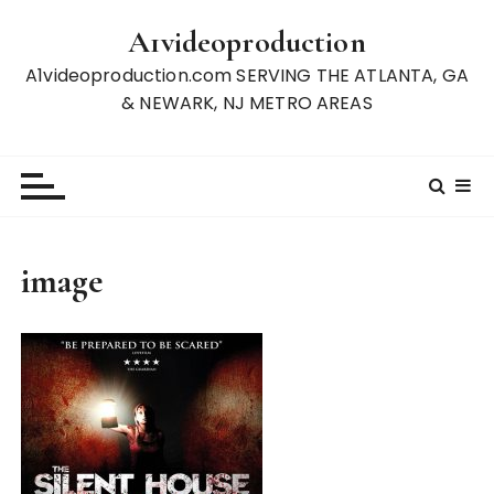
S
A1videoproduction
k
i
A1videoproduction.com SERVING THE ATLANTA, GA
p
& NEWARK, NJ METRO AREAS
t
o
c
o
n
t
image
e
n
t