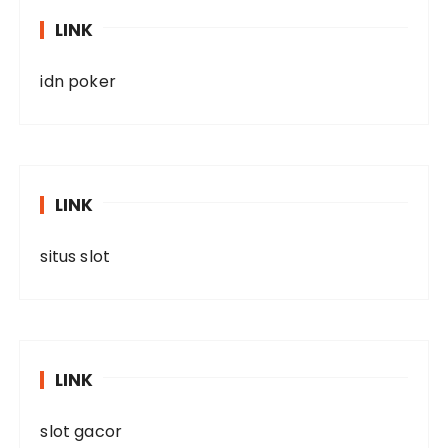
LINK
idn poker
LINK
situs slot
LINK
slot gacor