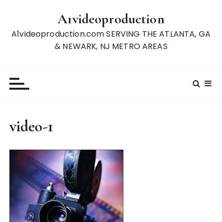
S
A1videoproduction
k
i
A1videoproduction.com SERVING THE ATLANTA, GA
p
& NEWARK, NJ METRO AREAS
t
o
c
o
n
t
video-1
e
n
t