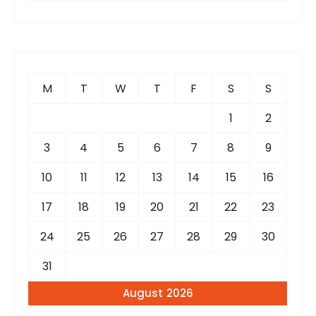
a
r
c
h
f
M
T
W
T
F
S
S
o
r
1
2
:
3
4
5
6
7
8
9
10
11
12
13
14
15
16
17
18
19
20
21
22
23
24
25
26
27
28
29
30
31
August 2026