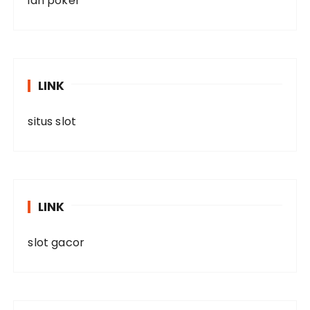
idn poker
LINK
situs slot
LINK
slot gacor