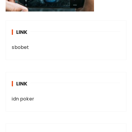
LINK
sbobet
LINK
idn poker