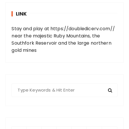
LINK
Stay and play at
https://doubledicerv.com//
near the majestic Ruby Mountains, the
Southfork Reservoir and the large northern
gold mines
S
e
a
r
c
h