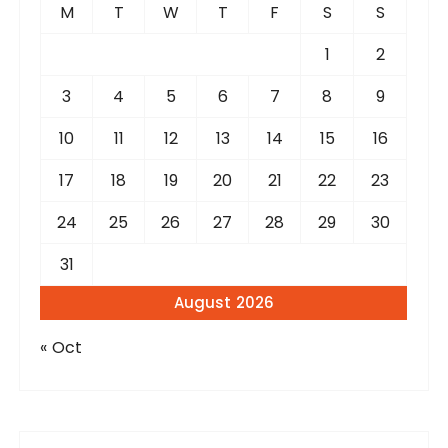
f
M
T
W
T
F
S
S
o
r
1
2
:
3
4
5
6
7
8
9
10
11
12
13
14
15
16
17
18
19
20
21
22
23
24
25
26
27
28
29
30
31
August 2026
« Oct