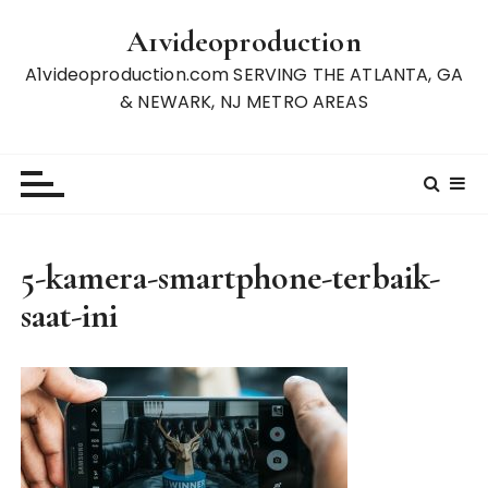
S
A1videoproduction
k
i
A1videoproduction.com SERVING THE ATLANTA, GA
p
& NEWARK, NJ METRO AREAS
t
o
c
o
n
t
5-kamera-smartphone-terbaik-
e
saat-ini
n
t